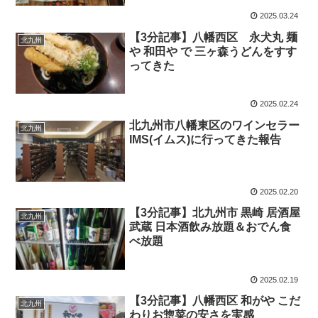
2025.03.24
【3分記事】八幡西区 永犬丸 麺
北九州
や 和田や で 三ヶ森うどんをすす
ってきた
2025.02.24
北九州市八幡東区のワインセラー
北九州
IMS(イムス)に行ってきた報告
2025.02.20
【3分記事】北九州市 黒崎 居酒屋
北九州
武蔵 日本酒飲み放題＆おでん食
べ放題
2025.02.19
【3分記事】八幡西区 和がや こだ
北九州
わりお惣菜の安さを実感