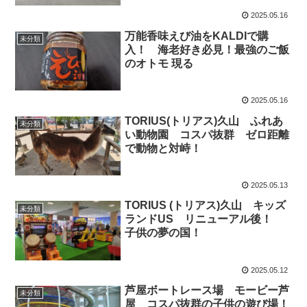
2025.05.16
万能香味えび油をKALDIで購
未分類
入！ 海老好き必見！最強のご飯
のオトモ 現る
2025.05.16
TORIUS(トリアス)久山 ふれあ
未分類
い動物園 コスパ抜群 ゼロ距離
で動物と対峙！
2025.05.13
TORIUS (トリアス)久山 キッズ
未分類
ランドUS リニューアル後！
子供の夢の国！
2025.05.12
芦屋ボートレース場 モービー芦
未分類
屋 コスパ抜群の子供の遊び場！