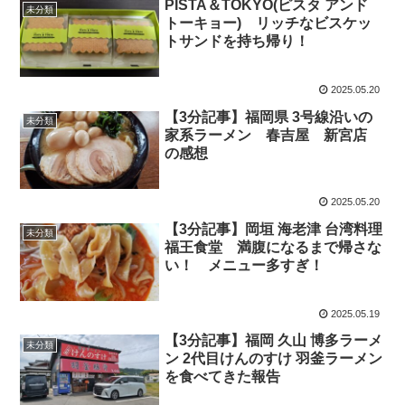
PISTA＆TOKYO(ピスタ アンド
未分類
トーキョー) リッチなビスケッ
トサンドを持ち帰り！
2025.05.20
【3分記事】福岡県 3号線沿いの
未分類
家系ラーメン 春吉屋 新宮店
の感想
2025.05.20
【3分記事】岡垣 海老津 台湾料理
未分類
福王食堂 満腹になるまで帰さな
い！ メニュー多すぎ！
2025.05.19
【3分記事】福岡 久山 博多ラーメ
未分類
ン 2代目けんのすけ 羽釜ラーメン
を食べてきた報告